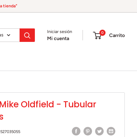
a tienda"
Iniciar sesión
0
as
Carrito
Mi cuenta
Mike Oldfield - Tubular
s
2527035055