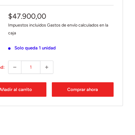
Precio
$47.900,00
de
Impuestos incluidos
Gastos de envío
calculados en la
venta
caja
Solo queda 1 unidad
ad:
Añadir al carrito
Comprar ahora