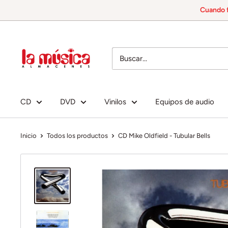
Ir
Cuando f
directamente
al
Almacenes
contenido
La
Música
CD
DVD
Vinilos
Equipos de audio
Inicio
Todos los productos
CD Mike Oldfield - Tubular Bells