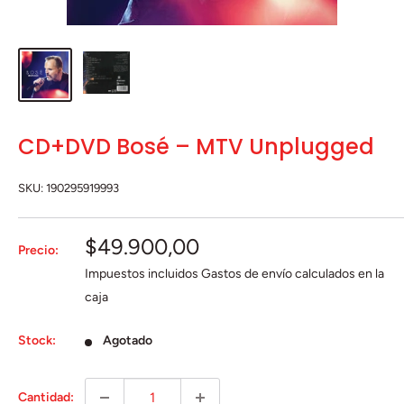
CD+DVD Bosé ‎– MTV Unplugged
SKU:
190295919993
Precio
$49.900,00
Precio:
de
Impuestos incluidos
Gastos de envío
calculados en la
venta
caja
Stock:
Agotado
Cantidad: