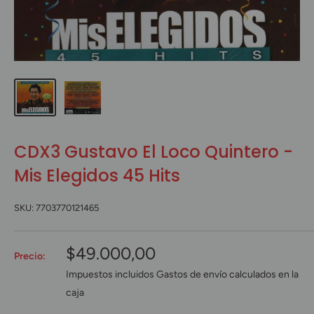
CDX3 Gustavo El Loco Quintero -
Mis Elegidos 45 Hits
SKU:
7703770121465
Precio
$49.000,00
Precio:
de
Impuestos incluidos
Gastos de envío
calculados en la
venta
caja