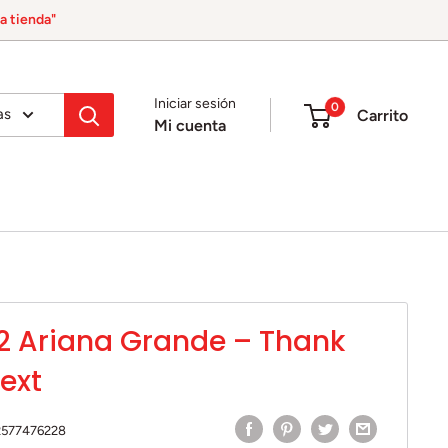
a tienda"
Iniciar sesión
0
as
Carrito
Mi cuenta
2 Ariana Grande ‎– Thank
Next
2577476228