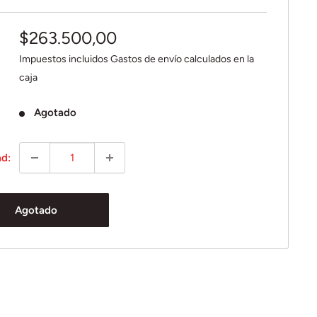
Precio
$263.500,00
de
Impuestos incluidos
Gastos de envío
calculados en la
venta
caja
Agotado
ad:
Agotado