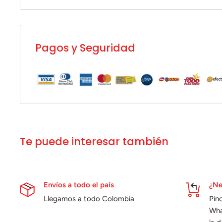
1.Make Up
2.Ghostin
3.In My Head
Pagos y Seguridad
Lado D
1.7 Rings
2.Thank U, Next
3.Break Up With Your Girlfriend, I'm Bored
Te puede interesar también
Envíos a todo el país
¿Ne
Llegamos a todo Colombia
Pin
Wha