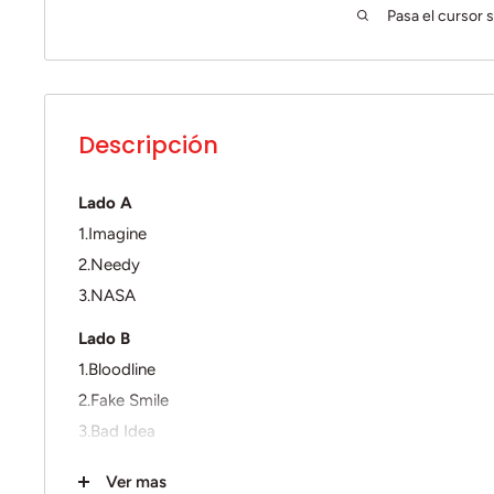
Pasa el cursor s
Descripción
Lado A
1.Imagine
2.Needy
3.NASA
Lado B
1.Bloodline
2.Fake Smile
3.Bad Idea
Lado C
Ver mas