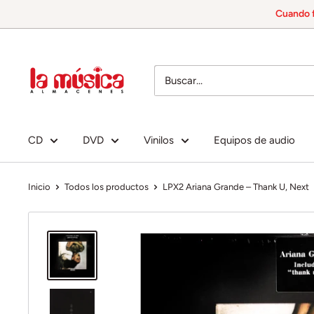
Ir
Cuando f
directamente
al
Almacenes
contenido
La
Música
CD
DVD
Vinilos
Equipos de audio
Inicio
Todos los productos
LPX2 Ariana Grande ‎– Thank U, Next